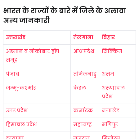
भारत के राज्यों के बारे में जिले के अलावा
अन्य जानकारी
उत्तराखंड
तेलंगाना
बिहार
अंडमान व नोकोबार द्वीप
आंध्र प्रदेश
सिक्किम
समूह
पंजाब
तमिलनाडु
असम
जम्मू-कश्मीर
केरल
अरुणाचल
प्रदेश
उत्तर प्रदेश
कर्नाटक
नगालैंड
हिमाचल प्रदेश
महाराष्ट्र
मणिपुर
हरयाणा
गुजरात
मिजोरम