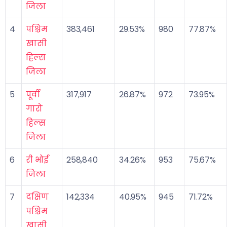
जिला
4
पश्चिम
383,461
29.53%
980
77.87%
खासी
हिल्स
जिला
5
पूर्वी
317,917
26.87%
972
73.95%
गारो
हिल्स
जिला
6
री भोई
258,840
34.26%
953
75.67%
जिला
7
दक्षिण
142,334
40.95%
945
71.72%
पश्चिम
खासी