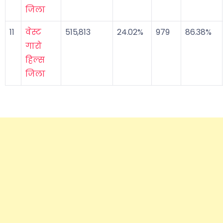
जिला
11
वेस्ट
515,813
24.02%
979
86.38%
गारो
हिल्स
जिला