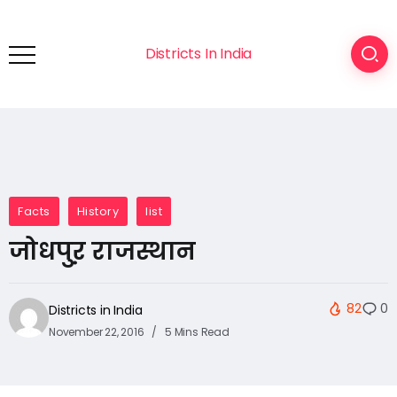
Districts In India
Facts
History
list
जोधपुऱ राजस्थान
82
0
Districts in India
November 22, 2016
5 Mins Read