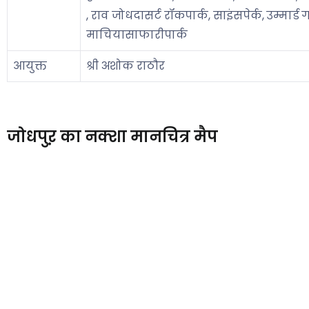
, राव जोधदासर्ट रॉकपार्क, साइंसपेर्क, उम्मार्ड
माचियासाफारीपार्क
आयुक्त
श्री अशोक राठौर
जोधपुऱ का नक्शा मानचित्र मैप