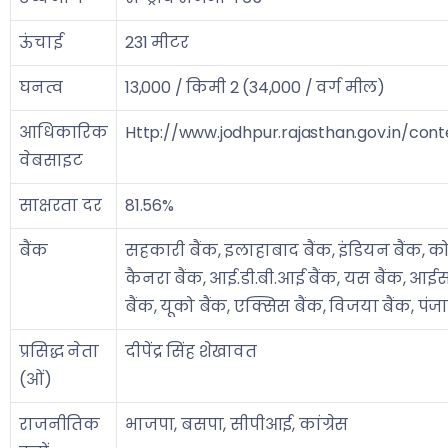
ऊंचाई
231 मीटर
घनत्व
13,000 / किमी 2 (34,000 / वर्ग मील)
आधिकारिक
Http://www.jodhpur.rajasthan.gov.in/con
वेबसाइट
साक्षरता दर
81.56%
बैंक
सहकारी बैंक, इलाहाबाद बैंक, इंडियन बैंक, क
कैनरा बैंक, आई.डी.बी.आई बैंक, यस बैंक, 
बैंक, यूको बैंक, एक्सिस बैंक, विजया बैंक, प
प्रसिद्ध नेता
दीपेंद्र सिंह शेखावत
(ओं)
राजनीतिक
भाजपा, बसपा, सीपीआई, कांग्रेस