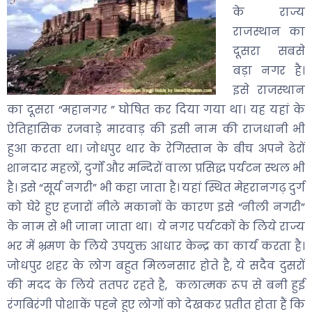
के राज्य
राजस्थान का
दूसरा सबसे
बड़ा नगर है।
इसे राजस्थान
का दूसरा “महानगर ” घोषित कर दिया गया था। यह यहां के
ऐतिहासिक रजवाड़े मारवाड़ की इसी नाम की राजधानी भी
हुआ करता था। जोधपुर थार के रेगिस्तान के बीच अपने ढेरों
शानदार महलों, दुर्गों और मन्दिरों वाला प्रसिद्ध पर्यटन स्थल भी
है। इसे “सूर्य नगरी” भी कहा जाता है। यहां स्थित मेहरानगढ़ दुर्ग
को घेरे हुए हजारों नीले मकानों के कारण इसे “नीली नगरी”
के नाम से भी जाना जाता था। ये नगर पर्यटकों के लिये राज्य
भर में भ्रमण के लिये उपयुक्त आधार केन्द्र का कार्य करता है।
जोधपुर शहर के लोग बहुत मिलनसार होते है, ये सदैव दुसरों
की मदद के लिये ततपर रहते है, कलात्मक रूप से बनी हुई
रंगबिरंगी पोशाकें पहने हुए लोगों को देखकर प्रतीत होता हैं कि