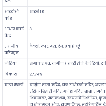
दलों
आरटीओ
आरजे 1 9
कोड
आधार कार्ड
3
केंद्र
स्थानीय
टैक्सी, कार, बस, ट्रेन, हवाई अड्डे
परिवहन
मीडिया
समाचार पत्र, ग्रामीण / शहरी होने के रेडियो, ट्
विकास
27.74%
यात्रा स्थलों
चामुंडा माता मंदिर, राज रांधोडजी मंदिर, अचल
रसिक बिहारी मंदिर, गणेश मंदिर, बाबा रामदे
शिवसागर, मटाकथन, उदयमंदिरिश्तेरिया, कुंजबि
हाथी रामका ओडा, रावण टेंपल, मंदोरे गार्डेंस, क