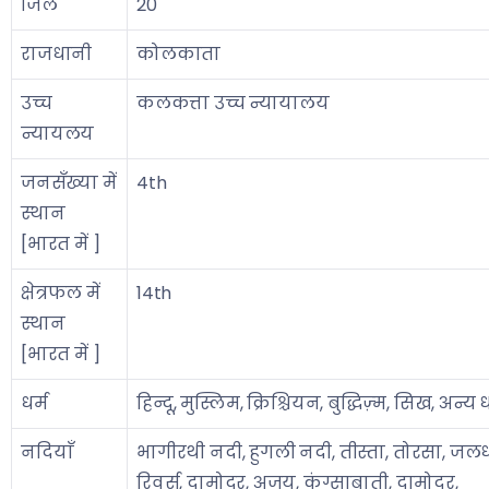
जिले
20
राजधानी
कोलकाता
उच्च
कलकत्ता उच्च न्यायालय
न्यायलय
जनसँख्या में
4th
स्थान
[भारत में ]
क्षेत्रफल में
14th
स्थान
[भारत में ]
धर्म
हिन्दू, मुस्लिम, क्रिश्चियन, बुद्धिज़्म, सिख, अन्य ध
नदियाँ
भागीरथी नदी, हुगली नदी, तीस्ता, तोरसा, ज
रिवर्स, दामोदर, अजय, कंग्साबाती, दामोदर,