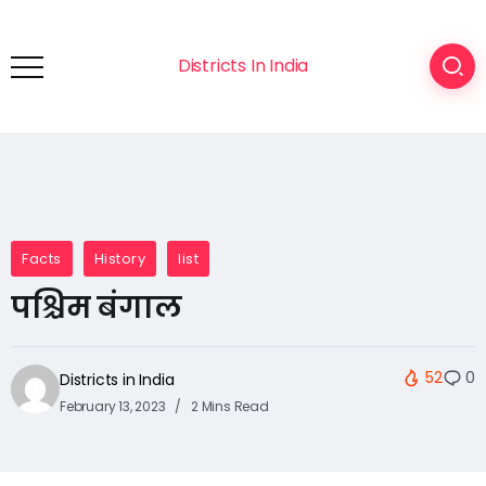
Districts In India
Facts
History
list
पश्चिम बंगाल
52
0
Districts in India
February 13, 2023
2 Mins Read