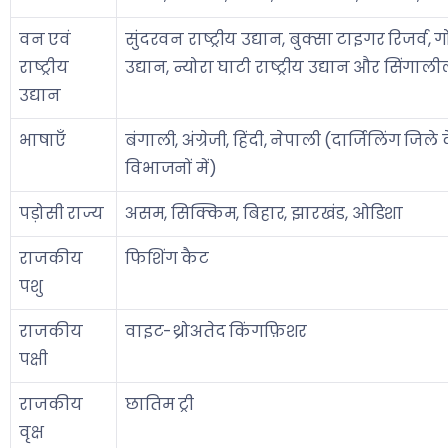
वन एवं
सुंदरवन राष्ट्रीय उद्यान, बुक्सा टाइगर रिजर्व, गो
राष्ट्रीय
उद्यान, न्योरा घाटी राष्ट्रीय उद्यान और सिंगालील
उद्यान
भाषाएँ
बंगाली, अंग्रेजी, हिंदी, नेपाली (दार्जिलिंग जिल
विभाजनों में)
पड़ोसी राज्य
असम, सिक्किम, बिहार, झारखंड, ओडिशा
राजकीय
फिशिंग कैट
पशु
राजकीय
वाइट-थ्रोअतेद किंगफ़िशर
पक्षी
राजकीय
छातिम ट्री
वृक्ष