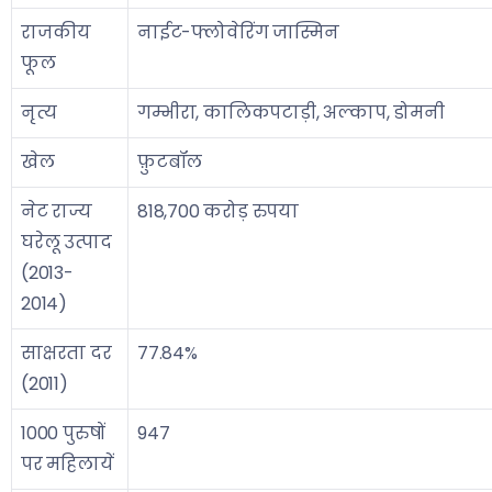
राजकीय
नाईट-फ्लोवेरिंग जास्मिन
फूल
नृत्य
गम्भीरा, कालिकपटाड़ी, अल्काप, डोमनी
खेल
फ़ुटबॉल
नेट राज्य
818,700 करोड़ रुपया
घरेलू उत्पाद
(2013-
2014)
साक्षरता दर
77.84%
(2011)
1000 पुरुषों
947
पर महिलायें