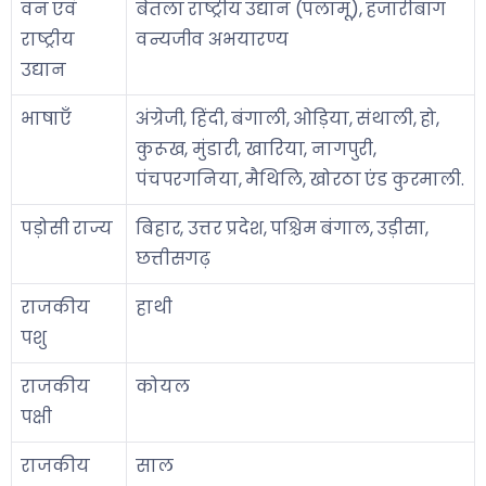
वन एवं
बेतला राष्ट्रीय उद्यान (पलामू), हजारीबाग
राष्ट्रीय
वन्यजीव अभयारण्य
उद्यान
भाषाएँ
अंग्रेजी, हिंदी, बंगाली, ओड़िया, संथाली, हो,
कुरूख, मुंडारी, खारिया, नागपुरी,
पंचपरगनिया, मैथिलि, खोरठा एंड कुरमाली.
पड़ोसी राज्य
बिहार, उत्तर प्रदेश, पश्चिम बंगाल, उड़ीसा,
छत्तीसगढ़
राजकीय
हाथी
पशु
राजकीय
कोयल
पक्षी
राजकीय
साल