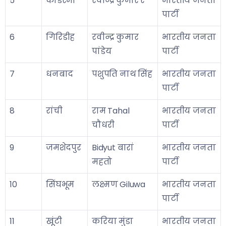
5
कोडरमा
रवीन्द्र कुमार रे
भारतीय जनता
पार्टी
6
गिरिडीह
रवीन्द्र कुमार
भारतीय जनता
पांडेय
पार्टी
7
धनबाद
पशुपति नाथ सिंह
भारतीय जनता
पार्टी
8
रांची
राम Tahal
भारतीय जनता
चौधरी
पार्टी
9
जमशेदपुर
Bidyut बारां
भारतीय जनता
महतो
पार्टी
10
सिंघभूम
लक्ष्मण Giluwa
भारतीय जनता
पार्टी
11
खूंटी
करिया मुंडा
भारतीय जनता