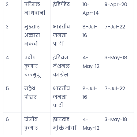
2
परिमल
इंडिपेंडेंट
10-
9-Apr-20
नाथवानी
Apr-14
3
मुख़्तार
भारतीय
8-Jul-
7-Jul-22
अब्बास
जनता
16
नकवी
पार्टी
4
प्रदीप
इंडियन
4-
3-May-18
कुमार
नेशनल
May-12
बलमुचू
कांग्रेस
5
महेश
भारतीय
8-Jul-
7-Jul-22
पोद्दार
जनता
16
पार्टी
6
संजीव
झारखंड
4-
3-May-18
कुमार
मुक्ति मोर्चा
May-12