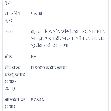
वृक्ष
राजकीय
पलाश
फूल
नृत्य
झूमर’, ‘पैक’, ‘चौ’, ‘अग्नि’, ‘संथाल’, ‘नाचनी’,
‘जमड़ा’, ‘घटवारी’, ‘नटवा’, ‘चौकर’, ‘सोहराई’,
‘लुरीसायरो’ एंड ‘माथा’.
खेल
NA
नेट राज्य
173,000 करोड़ रुपया
घरेलू उत्पाद
(2013-
2014)
साक्षरता दर
67.84%
(2011)