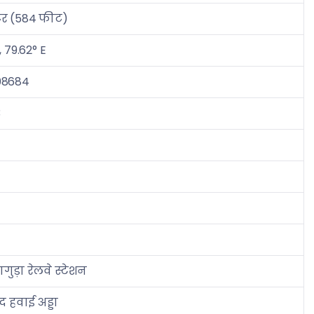
टर (584 फीट)
, 79.62° E
08684
3
ुड़ा रेलवे स्टेशन
द हवाई अड्डा