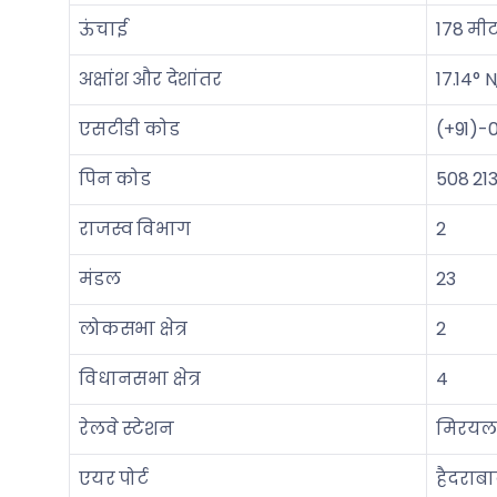
ऊंचाई
178 मी
अक्षांश और देशांतर
17.14° N
एसटीडी कोड
(+91)-
पिन कोड
508 21
राजस्व विभाग
2
मंडल
23
लोकसभा क्षेत्र
2
विधानसभा क्षेत्र
4
रेलवे स्टेशन
मिरयलाग
एयर पोर्ट
हैदराबा