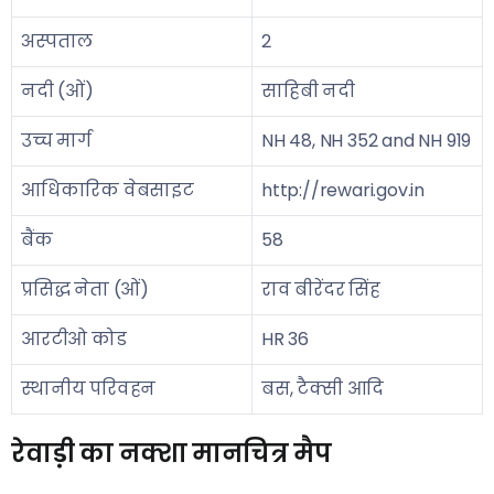
अस्पताल
2
नदी (ओं)
साहिबी नदी
उच्च मार्ग
NH 48, NH 352 and NH 919
आधिकारिक वेबसाइट
http://rewari.gov.in
बैंक
58
प्रसिद्ध नेता (ओं)
राव बीरेंदर सिंह
आरटीओ कोड
HR 36
स्थानीय परिवहन
बस, टैक्सी आदि
रेवाड़ी का नक्शा मानचित्र मैप