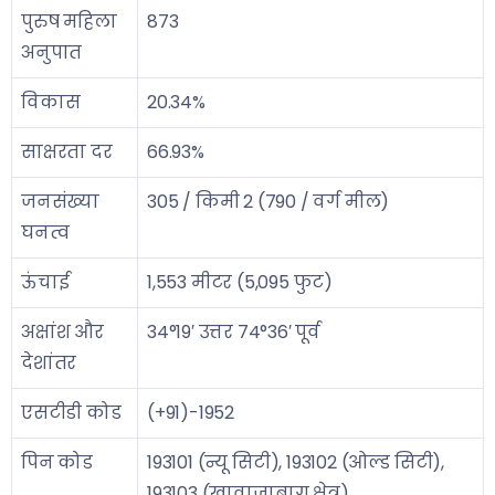
पुरुष महिला
873
अनुपात
विकास
20.34%
साक्षरता दर
66.93%
जनसंख्या
305 / किमी 2 (790 / वर्ग मील)
घनत्व
ऊंचाई
1,553 मीटर (5,095 फुट)
अक्षांश और
34°19′ उत्तर 74°36′ पूर्व
देशांतर
एसटीडी कोड
(+91)-1952
पिन कोड
193101 (न्यू सिटी), 193102 (ओल्ड सिटी),
193103 (खावाजाबाग क्षेत्र)