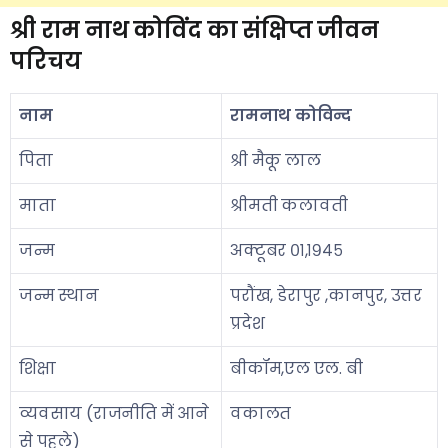
श्री राम नाथ कोविंद का संक्षिप्त जीवन
परिचय
नाम
रामनाथ कोविन्द
पिता
श्री मैकू लाल
माता
श्रीमती कलावती
जन्म
अक्टूबर ०१,१९४५
जन्म स्थान
परौंख, डेरापुर ,कानपुर, उत्तर
प्रदेश
शिक्षा
बीकॉम,एल एल. बी
व्यवसाय (राजनीति में आने
वकालत
से पहले)