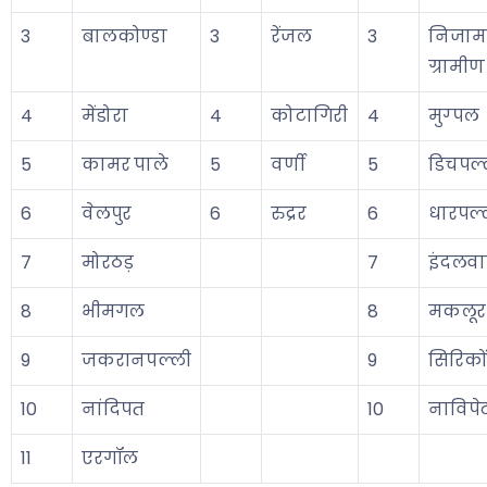
3
बालकोण्डा
3
रेंजल
3
निजाम
ग्रामीण
4
मेंडोरा
4
कोटागिरी
4
मुग्पल
5
कामर पाले
5
वर्णी
5
डिचपल्
6
वेलपुर
6
रुद्रर
6
धारपल्
7
मोरठड़
7
इंदलवा
8
भीमगल
8
मकलूर
9
जकरानपल्ली
9
सिरिकों
10
नांदिपत
10
नाविपे
11
एरगॉल