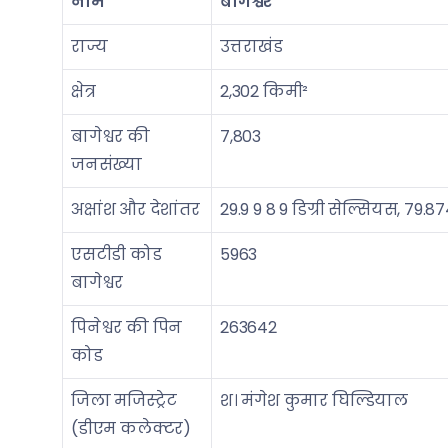
नाम
बागेश्वर
राज्य
उत्तराखंड
क्षेत्र
2,302 किमी²
बागेश्वर की
7,803
जनसंख्या
अक्षांश और देशांतर
29.9 9 8 9 डिग्री सेल्सियस, 79.87
एसटीडी कोड
5963
बागेश्वर
पिनेश्वर की पिन
263642
कोड
जिला मजिस्ट्रेट
श। मंगेश कुमार घिल्डियाल
(डीएम कलेक्टर)