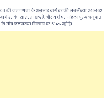
और २०११ की जनगणना के अनुसार बागेश्वर की जनसँख्या २४९४६२
 बागेश्वर की साक्षरता ८१% है, और यहाँ पर महिला पुरुष अनुपात
०११ के बीच जनसख्या विकास दर ५.१४% रही है।