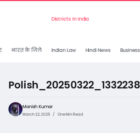
Districts In India
र
भारत के जिले
Indian Law
Hindi News
Business
Polish_20250322_133223
Manish Kumar
March 22, 2025
One Min Read