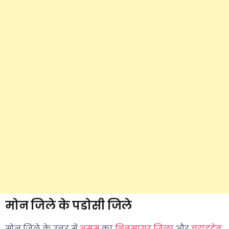
मोन जिले के पडोसी जिले
मोन जिले के उत्तर में
असम
का
शिबसागर जिला
और
चराइदेव