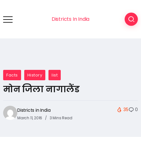
Districts In India
Facts
History
list
मोन जिला नागालैंड
35
0
Districts in India
March 11, 2016
3 Mins Read