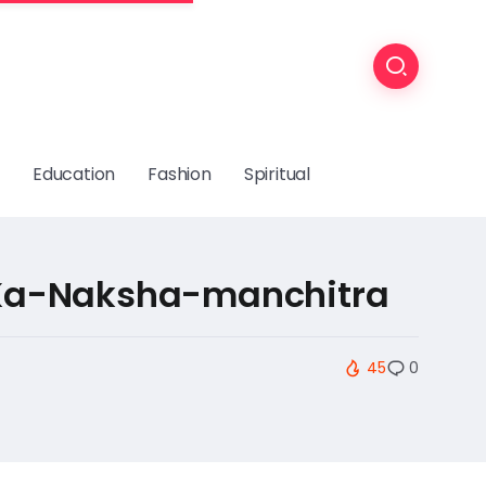
Education
Fashion
Spiritual
Ka-Naksha-manchitra
45
0