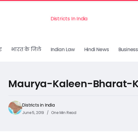
Districts In India
र
भारत के जिले
Indian Law
Hindi News
Business
Maurya-Kaleen-Bharat-
Districts in India
June 5, 2019
One Min Read