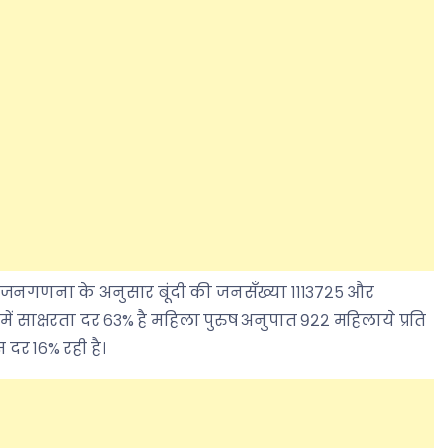
१ की जनगणना के अनुसार बूंदी की जनसँख्या १११३७२५ और
ी में साक्षरता दर ६३% है महिला पुरुष अनुपात ९२२ महिलाये प्रति
 दर १६% रही है।