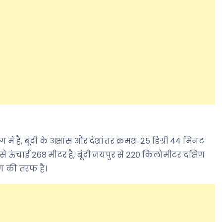
में है, बूंदी के अक्षांस और देशांतर क्रमशः २५ डिग्री ४४ मिनट
रतल से ऊंचाई २६८ मीटर है, बूंदी जयपुर से २२० किलोमीटर दक्षिण
िण की तरफ है।