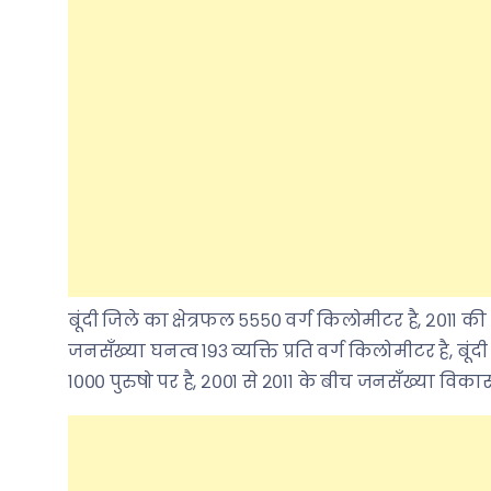
बूंदी जिले का क्षेत्रफल ५५५० वर्ग किलोमीटर है, २०१
जनसँख्या घनत्व १९३ व्यक्ति प्रति वर्ग किलोमीटर है, बूंद
१००० पुरुषो पर है, २००१ से २०११ के बीच जनसँख्या विकास