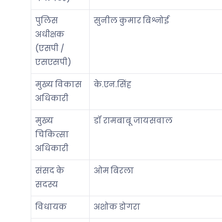
पुलिस
सुनील कुमार बिश्नोई
अधीक्षक
(एसपी /
एसएसपी)
मुख्य विकास
के.एन.सिंह
अधिकारी
मुख्य
डॉ रामबाबू जायसवाल
चिकित्सा
अधिकारी
संसद के
ओम बिरला
सदस्य
विधायक
अशोक डोगरा