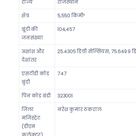
राज्य
राजस्थान
क्षेत्र
5,550 किमी²
बूंदी की
104,457
जनसंख्या
अक्षांश और
25.4305 डिग्री सेल्सियस, 75.649 9 डिग
देशांतर
एसटीडी कोड
747
बुंदी
पिन कोड बंडी
323001
जिला
नरेश कुमार ठकराल
मजिस्ट्रेट
(डीएम
कलेक्टर)