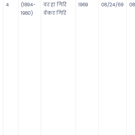
4
(1894-
वर हा गिरि
1969
08/24/69
08
1980)
वेंकट गिरि