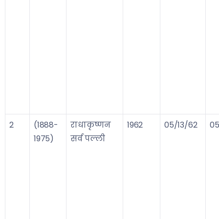
2
(1888-
राधाकृष्णन
1962
05/13/62
05
1975)
सर्व पल्ली