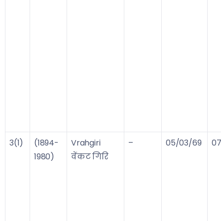
3(1)
(1894-
Vrahgiri
–
05/03/69
07
1980)
वेंकट गिरि