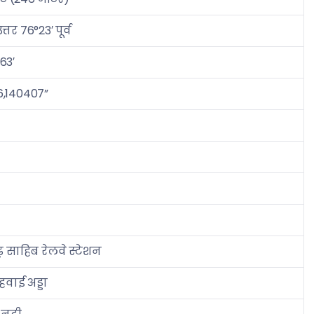
त्तर 76°23′ पूर्व
63′
6,140407”
 साहिब रेलवे स्टेशन
हवाई अड्डा