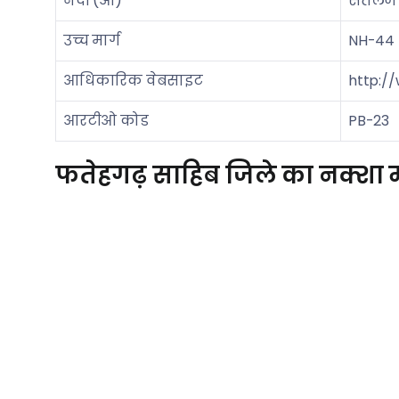
नदी (ओं)
सतलज 
उच्च मार्ग
NH-44
आधिकारिक वेबसाइट
http://
आरटीओ कोड
PB-23
फतेहगढ़ साहिब जिले का नक्शा म