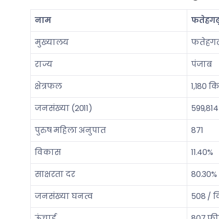
नाम
फतेहगढ
मुख्यालय
फतेहगढ
राज्य
पंजाब
क्षेत्रफल
1,180 क
जनसंख्या (2011)
599,814
पुरुष महिला अनुपात
871
विकास
11.40%
साक्षरता दर
80.30%
जनसंख्या घनत्व
508 / क
ऊंचाई
807 फी