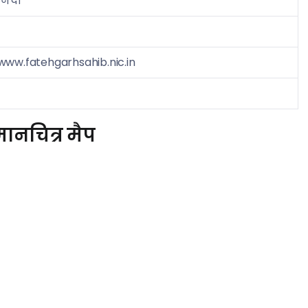
नदी
www.fatehgarhsahib.nic.in
ानचित्र मैप