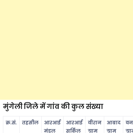
मुंगेली जिले में गांव की कुल संख्या
क्र.सं.
तहसील
आरआई
आरआई
वीरान
आबाद
वन
मंडल
सर्किल
ग्राम
ग्राम
ग्र