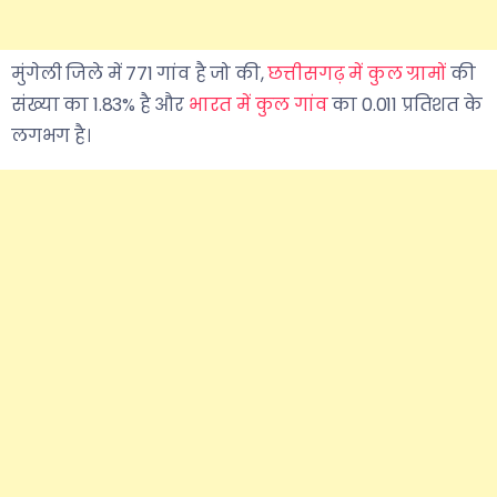
मुंगेली जिले में 771 गांव है जो की,
छत्तीसगढ़ में कुल ग्रामों
की
संख्या का 1.83% है और
भारत में कुल गांव
का 0.011 प्रतिशत के
लगभग है।