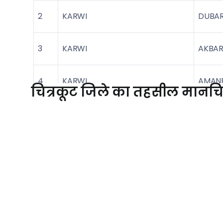
2
KARWI
DUBAR
3
KARWI
AKBAR
4
KARWI
AMAN
चित्रकूट जिले का तहसील मानचित
5
KARWI
KANTH
6
KARWI
BIHAR
7
KARWI
AMILI
8
KARWI
SAMAR