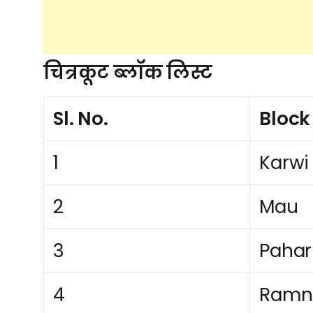
16
KARWI
ITROU
चित्रकूट ब्लॉक लिस्ट
17
KARWI
BARA
Sl. No.
Bloc
18
KARWI
BARA 
1
Karwi
19
KARWI
RANIP
2
Mau
20
KARWI
DELO
3
Pahar
21
KARWI
BARW
4
Ramn
22
KARWI
BHAG