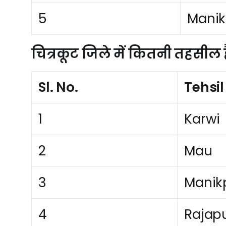
5
Manik
23
KARWI
BHAG
चित्रकूट जिले में कितनी तहसील ह
24
KARWI
BHAIS
Sl. No.
Tehsi
25
KARWI
BHAMA
1
Karwi
26
KARWI
BHAM
2
Mau
27
KARWI
MACH
3
Manik
28
KARWI
BHARA
4
Rajap
29
KARWI
BHARK