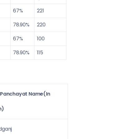
67%
221
78.90%
220
67%
100
78.90%
115
Panchayat Name(In
h)
ganj