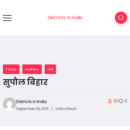
Districts In India
Facts
History
list
सुपौल बिहार
65
0
Districts in India
September 28, 2015
3 Mins Read