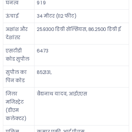
घनत्व
9 1 9
ऊंचाई
34 मीटर (112 फीट)
अक्षांश और
25.9300 डिग्री सेल्सियस, 86.2500 डिग्री ई
देशांतर
एसटीडी
6473
कोड सुपौल
सुपौल का
852131,
पिन कोड
जिला
बैद्यनाथ यादव, आईएएस
मजिस्ट्रेट
(डीएम
कलेक्टर)
पुलिस
कुमार एकी, आई.पी.एस.