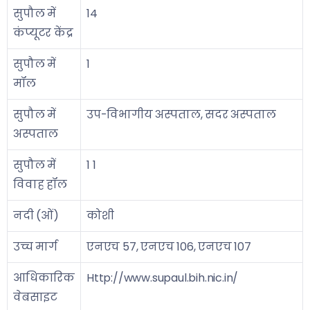
सुपौल में
14
कंप्यूटर केंद्र
सुपौल में
1
मॉल
सुपौल में
उप-विभागीय अस्पताल, सदर अस्पताल
अस्पताल
सुपौल में
1 1
विवाह हॉल
नदी (ओं)
कोशी
उच्च मार्ग
एनएच 57, एनएच 106, एनएच 107
आधिकारिक
Http://www.supaul.bih.nic.in/
वेबसाइट