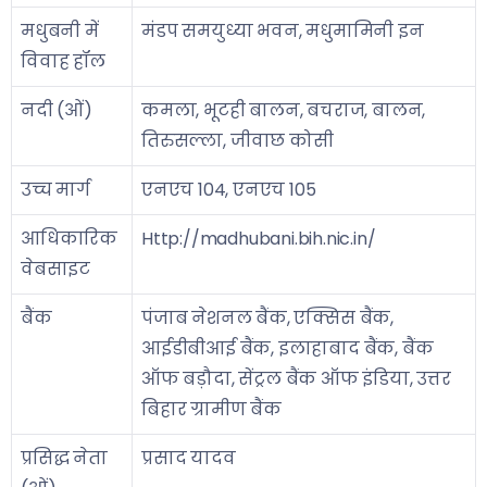
मधुबनी में
मंडप समयुध्या भवन, मधुमामिनी इन
विवाह हॉल
नदी (ओं)
कमला, भूटही बालन, बचराज, बालन,
तिरुसल्ला, जीवाछ कोसी
उच्च मार्ग
एनएच 104, एनएच 105
आधिकारिक
Http://madhubani.bih.nic.in/
वेबसाइट
बैंक
पंजाब नेशनल बैंक, एक्सिस बैंक,
आईडीबीआई बैंक, इलाहाबाद बैंक, बैंक
ऑफ बड़ौदा, सेंट्रल बैंक ऑफ इंडिया, उत्तर
बिहार ग्रामीण बैंक
प्रसिद्ध नेता
प्रसाद यादव