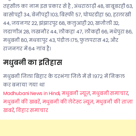
तहसील का नाम इस प्रकार से है , अंधराठाढ़ी 48, बाबूबरही 63,
बासोपट्टी 34, बेनीपट्टी 103, बिस्फी 57, घोघरडीहा 50, हरलाखी
44, जयनगर 22, झंझारपुर 68, कलुआही 20, खजौली 32,
लडाणीअ 28, लखनौर 44, लौकहा 47, लौकही 66, मधेपुरा 86,
मधुबनी 80, मधवापुर 43, पंडौल l75, फुलपरास 42, और
राजनगर में 64 गांव है।
मधुबनी का इतिहास
मधुबनी जिला बिहार के दरभंगा जिले में से १९७२ में निकल
कर बनाया गया था
Madhubani News in Hindi
,
मधुबनी न्यूज़
,
मधुबनी समाचार
,
मधुबनी की खबरें
,
मधुबनी की लेटेस्ट न्यूज़
,
मधुबनी की ताज़ा
खबरे
,
विहार समाचार