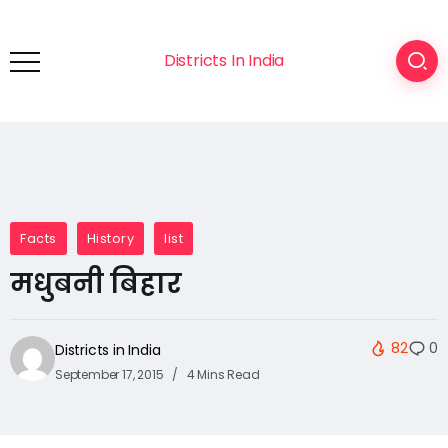
Districts In India
Facts
History
list
मधुबनी बिहार
82
0
Districts in India
September 17, 2015
4 Mins Read