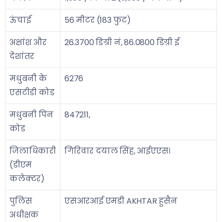
ऊंचाई
56 मीटर (183 फुट)
अक्षांश और
26.3700 डिग्री नं, 86.0800 डिग्री ई
देशांतर
मधुबनी के
6276
एसटीडी कोड
मधुबनी पिन
847211,
कोड
जिलाधिकारी
गिरिवार दयाल सिंह, आईएएस।
(डीएम
कलेक्टर)
पुलिस
एसआरआई एमडी AKHTAR हुसैन
अधीक्षक